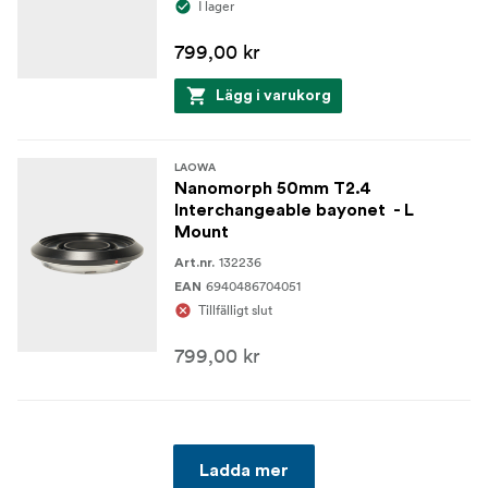
I lager
799,00 kr
Lägg i varukorg
LAOWA
Nanomorph 50mm T2.4
Interchangeable bayonet - L
Mount
132236
Art.nr.
6940486704051
EAN
Tillfälligt slut
799,00 kr
Ladda mer