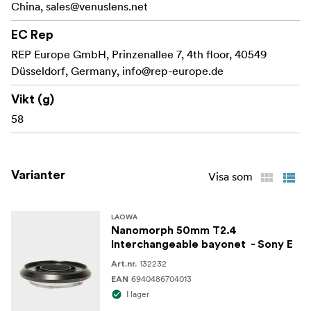
China,
sales@venuslens.net
monteringsprocess, vilket möjliggör snabb
anpassning på plats.
EC Rep
REP Europe GmbH, Prinzenallee 7, 4th floor, 40549
Tillverkad med precision för att
Tålig konstruktion:
Düsseldorf, Germany,
info@rep-europe.de
bibehålla integriteten och prestandan hos ditt
Laowa Nanomorph-objektiv under
Vikt (g)
monteringsbyten.
58
Vad finns i lådan:
Varianter
Visa som
Laowa Nanomorph 50mm T2.4 utbytbar bajonett
Monteringssats för hårdvara
LAOWA
Nanomorph 50mm T2.4
Användarmanual
Interchangeable bayonet - Sony E
132232
Art.nr.
6940486704013
EAN
I lager