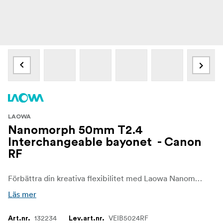
LAOWA
Nanomorph 50mm T2.4
Interchangeable bayonet - Canon
RF
Förbättra din kreativa flexibilitet med Laowa Nanomorph 50mm T2.4 utbytbar bajonett, så att ditt objektiv enkelt kan anpassas till en mängd olika kameraplattformar.
Läs mer
132234
VEIB5024RF
Art.nr.
Lev.art.nr.