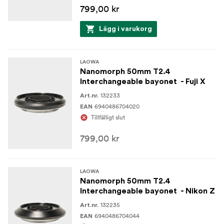
799,00 kr
Lägg i varukorg
LAOWA
Nanomorph 50mm T2.4
Interchangeable bayonet - Fuji X
132233
Art.nr.
6940486704020
EAN
Tillfälligt slut
799,00 kr
LAOWA
Nanomorph 50mm T2.4
Interchangeable bayonet - Nikon Z
132235
Art.nr.
6940486704044
EAN