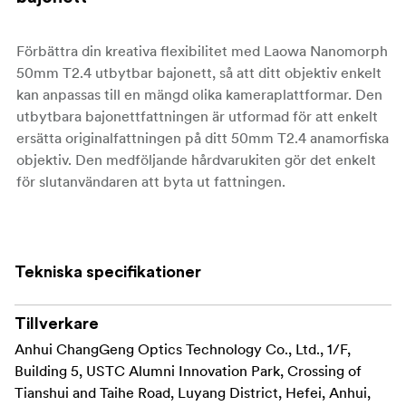
Förbättra din kreativa flexibilitet med Laowa Nanomorph
50mm T2.4 utbytbar bajonett, så att ditt objektiv enkelt
kan anpassas till en mängd olika kameraplattformar. Den
utbytbara bajonettfattningen är utformad för att enkelt
ersätta originalfattningen på ditt 50mm T2.4 anamorfiska
objektiv. Den medföljande hårdvarukiten gör det enkelt
för slutanvändaren att byta ut fattningen.
Viktiga funktioner:
Tekniska specifikationer
** Utbytbar monteringsdesign:** Växla enkelt
mellan olika kamerafästen, inklusive Sony E, Canon
RF, Nikon Z, Leica L, Micro Four Thirds och DJI DL,
Tillverkare
för att passa dina fotograferingsbehov.
Anhui ChangGeng Optics Technology Co., Ltd., 1/F,
Building 5, USTC Alumni Innovation Park, Crossing of
** Användarvänlig installation:** Den medföljande
Tianshui and Taihe Road, Luyang District, Hefei, Anhui,
hårdvarukitet säkerställer en enkel och säker