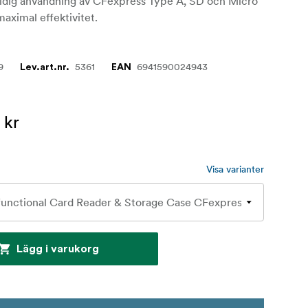
tidig användning av CFexpress Type A, SD och Micro
maximal effektivitet.
9
5361
6941590024943
Lev.art.nr.
EAN
 kr
Visa varianter
Lägg i varukorg