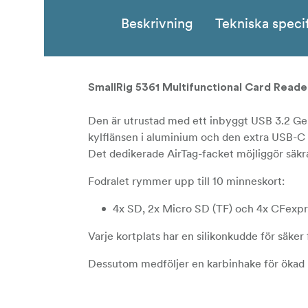
Beskrivning
Tekniska speci
SmallRig 5361 Multifunctional Card Rea
Den är utrustad med ett inbyggt USB 3.2 Gen
kylflänsen i aluminium och den extra USB-C 
Det dedikerade AirTag-facket möjliggör säkr
Fodralet rymmer upp till 10 minneskort:
4x SD, 2x Micro SD (TF) och 4x CFexpr
Varje kortplats har en silikonkudde för säker 
Dessutom medföljer en karbinhake för ökad b
Kompatibilitet: