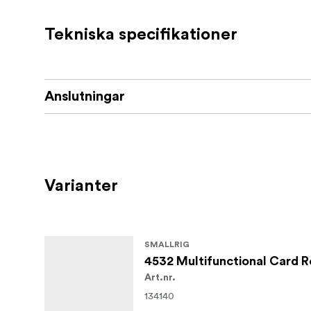
USB: 3.2 Gen2 (10 Gbps / 1250 MB/s), b
Tekniska specifikationer
SD-kort: UHS-II (SD/SDXC/SDHC, upp t
Micro SD: UHS-II (Micro SD/SDXC/SDH
Anslutningar
Innehåll:
Multifunktionell kortläsare
Karbinhake
Platt verktyg
Varianter
SMALLRIG
4532 Multifunctional Card 
Art.nr.
134140