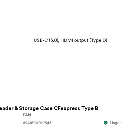
akåtkompatibel med 3.1 / 3.0 / 2.0
ill 312 MB/s), kompatibel med UHS-I
C, upp till 312 MB/s), kompatibel med UHS-I
USB-C (3.0), HDMI output (Type D)
Reader & Storage Case CFexpress Type B
EAN
6941590019543
I lager