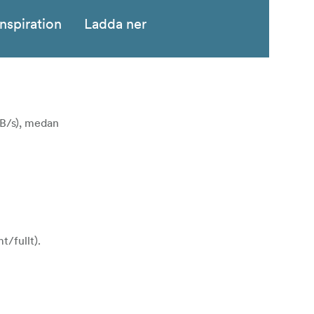
Inspiration
Ladda ner
MB/s), medan
t/fullt).