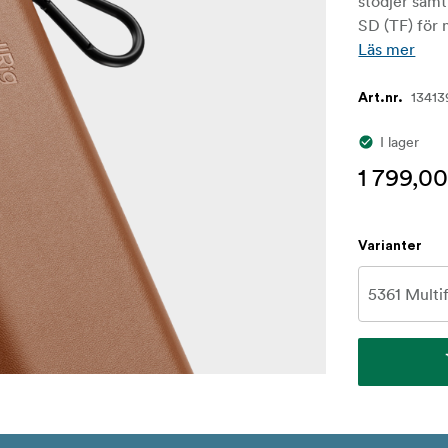
stödjer sam
SD (TF) för 
Läs mer
13413
Art.nr.
I lager
1 799,00
Varianter