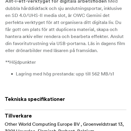
Med
Allt-i-ett-verktyget för digitala arbetsflöden
dubbla hårddiskfack och sju anslutningsportar, inklusive
en SD 4.0/UHS-II media slot, är OWC Gemini det
perfekta verktyget för att organisera ditt digitala liv. Du
får gott om plats för att duplicera material, skapa och
hantera arkiv eller rendera och bearbeta effekter. Anslut
din favoritutrustning via USB-portarna. Läs in dagens film
eller drönarbilder med läsaren på framsidan.
**Höjdpunkter
Lagring med hög prestanda: upp till 562 MB/s1
Snabb anslutning: (2) Thunderbolt 3-portar
(Thunderbolt 2/Thunderbolt bakåtkompatibel)
Tekniska specifikationer
Hastighet och lagring: RAID-styrenhet för hårdvara
(RAID 0,1, Span eller JBOD/oberoende)
Tillverkare
Enkla kamerauppladdningar: SD 4.0 (UHS-II)
Other World Computing Europe BV , Groenveldstraat 13,
kortläsare på framsidan