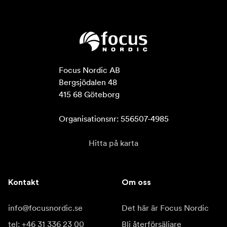
OWC-minneskort möjlighet att snabbt uppgradera sin
fasta programvara på fältet för full kompatibilitet,
ytterligare prestandaförbättringar och buggfixar för
optimal tillförlitlighet.
1. Thunderbolt 2/Thunderbolt-kompatibilitet kräver en
Focus Nordic AB

certifierad Thunderbolt 3 (USB-C) till Thunderbolt 2
Bergsjödalen 48

(mDP)-adapter och en Thunderbolt 2-kabel. Denna
415 68 Göteborg

konfiguration ger dataöverföring med Thunderbolt 2-
hastigheter (upp till 20 Gb/s) men stöder inte laddning av
Organisationsnr: 556507-4985
bärbara datorer.
Hitta på karta
Inkluderar
(1) OWC Gemini Thunderbolt-docka och extern
lagringslösning
Kontakt
Om oss
(1) 0,7 m (29") Thunderbolt-kabel (USB-C)
info@focusnordic.se
Det här är Focus Nordic
(1) Extern strömförsörjning och strömkabel
tel: +46 31 336 23 00
Bli återförsäljare