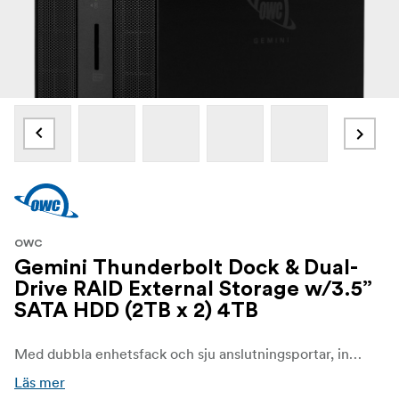
OWC
Gemini Thunderbolt Dock & Dual-
Drive RAID External Storage w/3.5”
SATA HDD (2TB x 2) 4TB
Med dubbla enhetsfack och sju anslutningsportar, inklusive en SD 4.0/UHS-II media slot, är OWC Gemini ett allt-i-allo-verktyg som organiserar ditt digitala liv. Du får gott om plats för att duplicera material, skapa och hantera arkiv eller rendera och bearbeta effekter. Anslut din favoritutrustning via USB-portarna. Läs in dagens film eller drönarbilder med läsaren på framsidan.
Läs mer