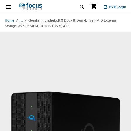
B2B login
...
Home
Gemini Thunderbolt 3 Dock & Dual-Drive RAID External
Storage w/3.5” SATA HDD (2TB x 2) 4TB