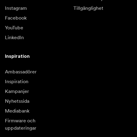
(1) Snabbstartsguide för OWC Gemini
Instagram
Tillgänglighet
Facebook
(1) Användarhandbok för OWC Gemini
YouTube
(1) OWC Dock Ejector för Mac och Windows
LinkedIn
(nedladdning av programvara)
(1) Användarhandbok för OWC Dock Ejector
Inspiration
3 års begränsad garanti från OWC
Ambassadörer
Inspiration
Kampanjer
Nyhetssida
Mediabank
Firmware och
uppdateringar