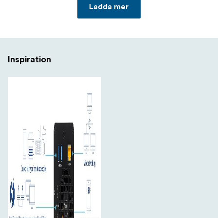
snabbhet och säkerhet utan att vara beroende av vilket
Ladda mer
operativsystem du kör. Om du arbetar i en värld med
flera plattformar kan du enkelt ansluta OWC Gemini till
Mac och PC med hjälp av OWC:s MacDrive-
programvara (säljs separat).
Inspiration
**Koppla från med ett klick Koppla säkert bort flera
enheter med ett enda klick. OWC Dock Ejector har
utformats av OWC:s hårdvaru- och
programvaruingenjörer för att säkerställa att alla data
skrivs innan de kopplas bort, vilket sparar tid och skyddar
mot dataförlust. Det gör att du slipper förlora ditt hårt
förvärvade arbete.
. OWC Gemini
Thunderbolt-kabel från OWC ingår
levereras med en certifierad 0,7 m OWC Thunderbolt-
kabel. Men om ditt arbetsflöde kräver en annan längd för
anslutningen är OWC Thunderbolt (USB-C)-kablar det
perfekta valet.