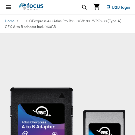
B2B login
...
Home
CFexpress 4.0 Atlas Pro R1850/W1700/VPG200 (Type A),
CFX A to B adapter incl. 960GB