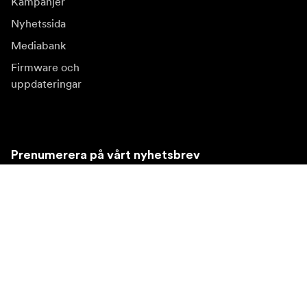
Kampanjer
Nyhetssida
Mediabank
Firmware och
uppdateringar
Prenumerera på vårt nyhetsbrev
Få de senaste produktnyheterna, inspiration och
erbjudanden.
Privatkund
Återförsäljare
Prenumerera
Besök en annan lokal marknad