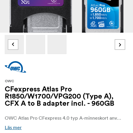
OWC
CFexpress Atlas Pro
R1850/W1700/VPG200 (Type A),
CFX A to B adapter incl. - 960GB
OWC Atlas Pro CFexpress 4.0 typ A-minneskort använder den senaste flashminnestekniken för att fördubbla hastigheten jämfört med CFexpress 2.0 samtidigt som de är bakåtkompatibla med befintliga enheter. Med 1850 MB/s läshastighet och 1700 MB/s skrivhastighet och VPG200-certifierade för att fungera med alla Sony-kameralägen är dessa Atlas Pro CFexpress 4.0 Type A-kort perfekta för professionella filmskapare eller extrema actionfotografer som vill snabba upp sina avladdningar dramatiskt.
Läs mer