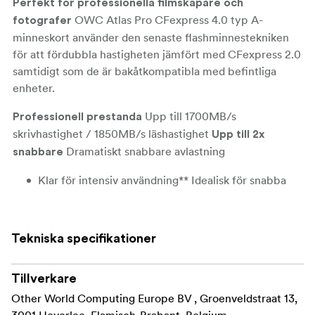
Perfekt för professionella filmskapare och
OWC Atlas Pro CFexpress 4.0 typ A-
fotografer
minneskort använder den senaste flashminnestekniken
för att fördubbla hastigheten jämfört med CFexpress 2.0
samtidigt som de är bakåtkompatibla med befintliga
enheter.
Upp till 1700MB/s
Professionell prestanda
skrivhastighet / 1850MB/s läshastighet
Upp till 2x
Dramatiskt snabbare avlastning
snabbare
Klar för intensiv användning** Idealisk för snabba
fotoserier och upp till 8K video
VPG 200-
Fungerar med alla kameralägen från
certifierad
Sony Alpha och FX
Tekniska specifikationer
Med 1850 MB/s läshastighet och 1700 MB/s
skrivhastighet och VPG200-certifierade för att fungera
Tillverkare
med alla Sony-kameror är dessa Atlas Pro CFexpress 4.0
Other World Computing Europe BV , Groenveldstraat 13,
Type A-kort perfekta för professionella filmskapare eller