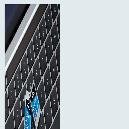
Juvelfodral
Adapter typ A till typ B