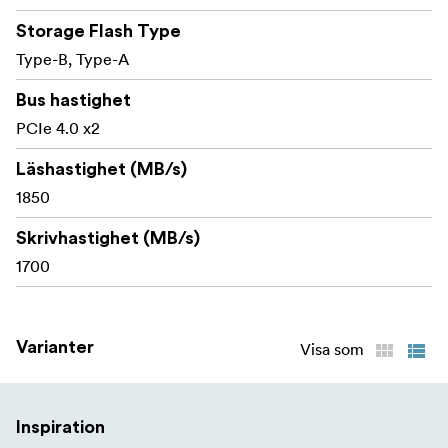
Storage Flash Type
Stödjande: VPG200 är certifierad för att fungera
med alla Sony-kameralägen
Type-B, Type-A
Kompatibel: Helt kompatibel med specifikationen
Bus hastighet
CFexpress Type A 4.0 och uppfyller
PCIe 4.0 x2
specifikationerna för Type A 2.0
Läshastighet (MB/s)
Mångsidig: Inkluderar adapter för typ A till typ B för
1850
maximal kompatibilitet med en mängd olika läsare
och enheter med läsarplatser
Skrivhastighet (MB/s)
1700
Tålig: motståndskraftig mot slag, böjning, stötar,
ESD, UV-strålar och röntgen
Bekymmersfri: 3 års begränsad garanti från OWC
Varianter
Visa som
**Inkluderar
OWC Atlas Pro CFexpress 4.0 typ A-kort
Inspiration