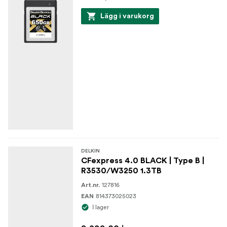
Lägg i varukorg
DELKIN
CFexpress 4.0 BLACK | Type B |
R3530/W3250 1.3TB
127816
Art.nr.
814373025023
EAN
I lager