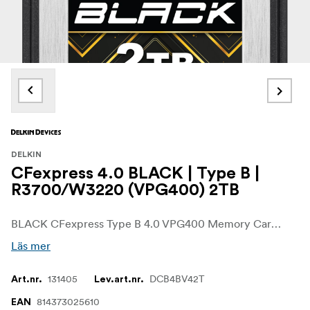
DELKIN
CFexpress 4.0 BLACK | Type B |
R3700/W3220 (VPG400) 2TB
BLACK CFexpress Type B 4.0 VPG400 Memory Card från Delkin Devices kombinerar industriell styrka och tillförlitlighet med oöverträffad prestanda, plus en kvalitetsgaranti som inget annat kort. Med hastigheter som passar professionella fotografer och videofilmare är BLACK CFexpress Type B-kortet särskilt utformat för att utmärka sig i den senaste generationen av avancerade BLACKtic-värdar.
Läs mer
131405
DCB4BV42T
Art.nr.
Lev.art.nr.
814373025610
EAN