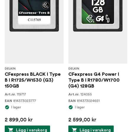
DELKIN
DELKIN
CFexpress BLACK I Type
CFexpress G4 Power I
B I R1725/W1530 (G3)
Type B I R1780/W1700
150GB
(G4) 128GB
119717
124055
Art.nr.
Art.nr.
814373023777
814373024651
EAN
EAN
I lager
I lager
2 899,00 kr
2 599,00 kr
Lägg i varukorg
Lägg i varukorg