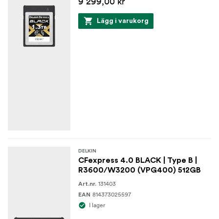
9 299,00 kr
Lägg i varukorg
DELKIN
CFexpress 4.0 BLACK | Type B |
R3600/W3200 (VPG400) 512GB
131403
Art.nr.
814373025597
EAN
I lager