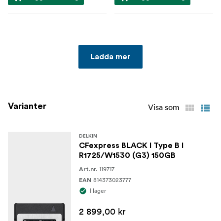
Ladda mer
Varianter
Visa som
DELKIN
CFexpress BLACK I Type B I
R1725/W1530 (G3) 150GB
119717
Art.nr.
814373023777
EAN
I lager
2 899,00 kr