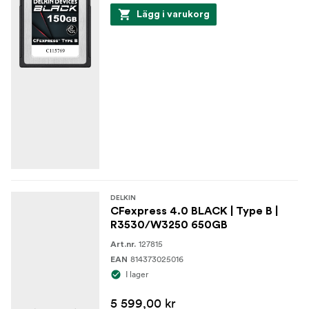
Lägg i varukorg
DELKIN
CFexpress 4.0 BLACK | Type B |
R3530/W3250 650GB
127815
Art.nr.
814373025016
EAN
I lager
5 599,00 kr