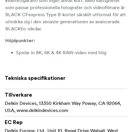
kvalitetsgaranti som inget annat kort. Med hastigheter
som passar professionella fotografer och videofilmare är
BLACK CFexpress Type B-kortet särskilt utformat för att
utmärka sig i den senaste generationen av avancerade
BLACKtic-värdar.
Höjdpunkter:
Spelar in 8K, 6K & 4K RAW-video med hög
bildfrekvens och bitrate
Max läshastighet: 3600 MB/s (512 GB)
Tekniska specifikationer
Max läshastighet: 3630 MB/s (1 TB)
Max läshastighet: 3700 MB/s (2 TB)
Tillverkare
Delkin Devices, 13350 Kirkham Way Poway, CA 92064,
Max skrivhastighet: 3200 MB/s (512 GB)
USA, www.delkindevices.com
Max skrivhastighet: 3130 MB/s (1 TB)
EC Rep
Max skrivhastighet: 3220 MB/s (2 TB)
Delkin Europe, Ltd., Unit 10, Regal Drive Walsall, West