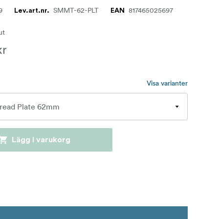
9
SMMT-62-PLT
817465025697
Lev.art.nr.
EAN
lut
kr
Visa varianter
Lägg i varukorg