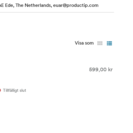
 AE Ede, The Netherlands,
euar@productip.com
Visa som
599,00 kr
Tillfälligt slut