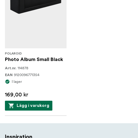
POLAROID
Photo Album Small Black
114878
Art.nr.
9120096771354
EAN
I lager
169,00 kr
Lägg i varukorg
Inspiration