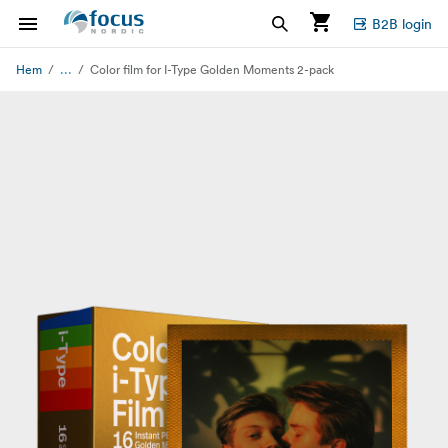
B2B login
...
Hem
Color film for I-Type Golden Moments 2-pack