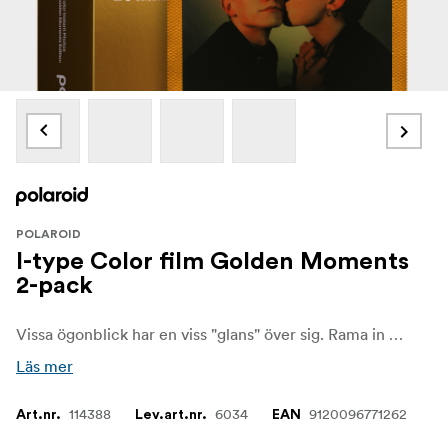
POLAROID
I-type Color film Golden Moments
2-pack
Vissa ögonblick har en viss "glans" över sig. Rama in dessa ögonblick med Golden Moments Edition.
Läs mer
114388
6034
9120096771262
Art.nr.
Lev.art.nr.
EAN