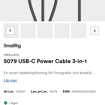
SMALLRIG
5079 USB-C Power Cable 3-in-1
En smart laddningslösning för fotografer och kreatörer på språng. Den är utformad för att driva tre USB-C enheter samtidigt och eliminerar besväret med att bära med sig flera laddare och trassliga kablar - perfekt för resor, studior eller utomhusfotograferingar.
Läs mer
133121
5079
6941590022833
Art.nr.
Lev.art.nr.
EAN
I lager