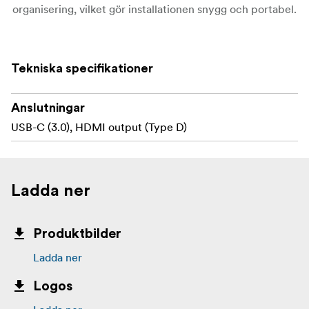
organisering, vilket gör installationen snygg och portabel.
Strömkabeln inkluderar EJ någon laddare. För
Obs:
optimal prestanda ska den paras ihop med en 100W
Tekniska specifikationer
GaN-laddare.
Kompatibilitet:
Anslutningar
Kompatibel med alla USB-C enheter
USB-C (3.0), HDMI output (Type D)
Innehåll:
3-i-1 USB-C strömkabel
Ladda ner
Produktbilder
Ladda ner
Logos