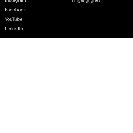
Instagram
Tillgänglighet
Facebook
YouTube
LinkedIn
Inspiration
Ambassadörer
Inspiration
Kampanjer
Nyhetssida
Mediabank
Firmware och
uppdateringar