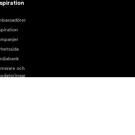
spiration
bassadörer
spiration
mpanjer
hetssida
diabank
rmware och
pdateringar