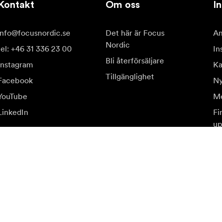
Kontakt
Om oss
In
info@focusnordic.se
Det här är Focus
Am
Nordic
tel: +46 31 336 23 00
In
Bli återförsäljare
Instagram
Ka
Tillgänglighet
Facebook
Ny
YouTube
Me
LinkedIn
Fi
up
judanden.