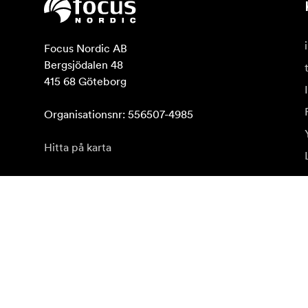
Focus Nordic AB

Bergsjödalen 48

415 68 Göteborg

Organisationsnr: 556507-4985
Hitta på karta
Prenumerera på vårt nyhetsbrev
Få de senaste produktnyheterna, inspiration och erb
Privatkund
Återförsäljare