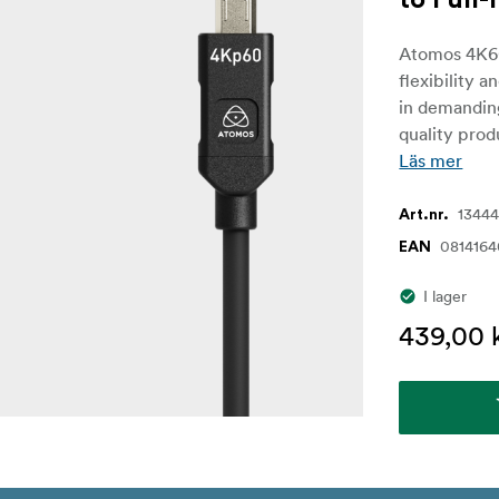
to Full
Atomos 4K60p
flexibility a
in demandin
quality prod
Läs mer
1344
Art.nr.
0814164
EAN
I lager
439,00 