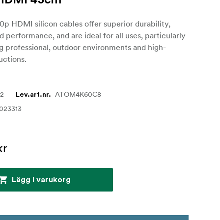
-HDMI 45cm
 HDMI silicon cables offer superior durability,
nd performance, and are ideal for all uses, particularly
g professional, outdoor environments and high-
uctions.
42
ATOM4K60C8
Lev.art.nr.
023313
kr
Lägg i varukorg