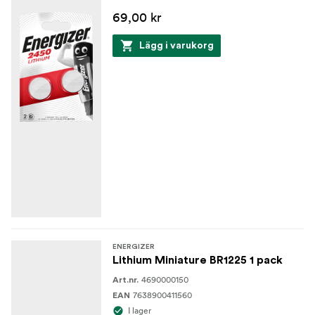
69,00 kr
Lägg i varukorg
ENERGIZER
Lithium Miniature BR1225 1 pack
4690000150
Art.nr.
7638900411560
EAN
I lager