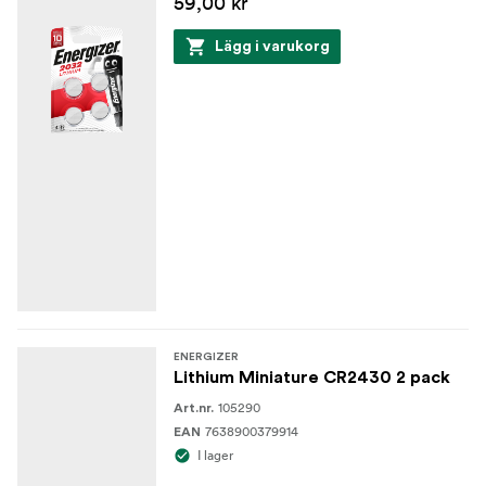
59,00 kr
Lägg i varukorg
ENERGIZER
Lithium Miniature CR2430 2 pack
105290
Art.nr.
7638900379914
EAN
I lager