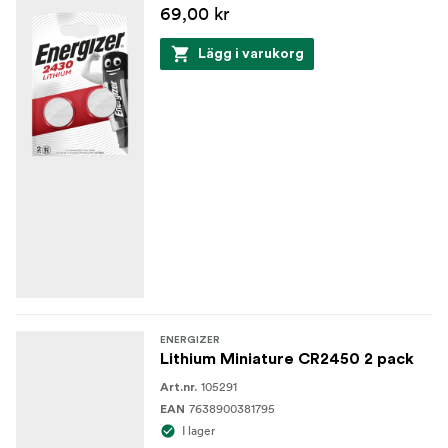
69,00 kr
Lägg i varukorg
ENERGIZER
Lithium Miniature CR2450 2 pack
105291
Art.nr.
7638900381795
EAN
I lager