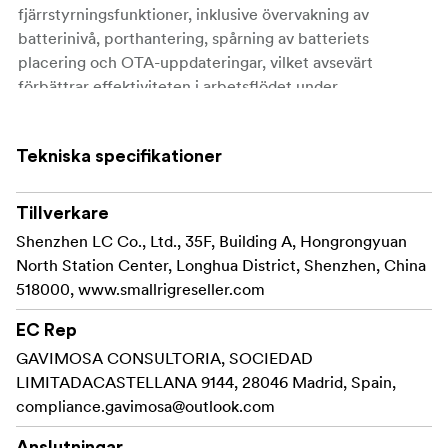
fjärrstyrningsfunktioner, inklusive övervakning av
batterinivå, porthantering, spårning av batteriets
placering och OTA-uppdateringar, vilket avsevärt
förbättrar effektiviteten i arbetsflödet under
inspelningen.
X221 är utformad för att klara av påfrestningarna vid
Tekniska specifikationer
professionell användning och har ett trippelsäkert skydd:
ett 1,5 m falltåligt hölje med åtta silikonskyddade hörn
Tillverkare
och fyra förstärkta kanter, sidopaneler helt i metall och
Shenzhen LC Co., Ltd., 35F, Building A, Hongrongyuan
helt förstärkta interna kretsar.
North Station Center, Longhua District, Shenzhen, China
Med en IP54-klassning säkerställer den tillförlitlig drift
518000, www.smallrigreseller.com
när den utsätts för vattenstänk, regn eller damm, vilket
EC Rep
gör den perfekt för utomhusproduktioner.
GAVIMOSA CONSULTORIA, SOCIEDAD
Batteriet har åtta strategiskt placerade portar:
LIMITADACASTELLANA 9144, 28046 Madrid, Spain,
compliance.gavimosa@outlook.com
2x BP-port
Anslutningar