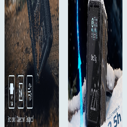
USB-A: QC3.0, QC2.0, AFC, FCP, SCP, DCP-1.5A,
APPLE-2.4A
Avkopplingsspänning: 11,2 V
Laddningstemperatur: 0 °C till 45 °C
Avladdningstemperatur: -15 °C till 60 °C
Laddningsportar: BP, D-Tap, USB-C
Fallmotståndsklass: 1,5 m
Skyddsklass: IP54