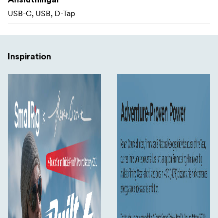
2x D-Tap portar
USB-C, USB, D-Tap
2x USB-C-portar (140 W PD-snabbladdning)
USB-A port
Inspiration
DC-port
Varje port arbetar på en oberoende krets, vilket gör att
flera enheter kan laddas samtidigt.
Det integrerade BMS-kontrollchipet garanterar snabb
laddning (fulladdad på bara två timmar) och stabil, säker
strömförsörjning.
X221 använder förstklassiga LG-battericeller som är
kända för sin exceptionella livslängd och exakta
batteriavläsningar.
Innovativ design inkluderar dubbla monteringsalternativ
(1/4” & 3/8” gängade hål) och en