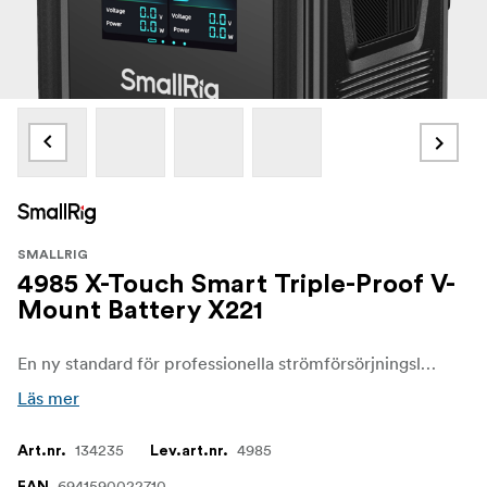
SMALLRIG
4985 X-Touch Smart Triple-Proof V-
Mount Battery X221
En ny standard för professionella strömförsörjningslösningar genom att integrera smart teknik, robust skydd, högeffektiv snabbladdning och mångsidighet med flera portar, vilket gör den idealisk för krävande fotograferingsmiljöer - Triple-Proof hållbarhet: 1,5 m falltålig, IP54 vattentät/dammtät och förstärkt konstruktion för tillförlitlighet i tuffa fotograferingsförhållanden.
Läs mer
134235
4985
Art.nr.
Lev.art.nr.
6941590022710
EAN