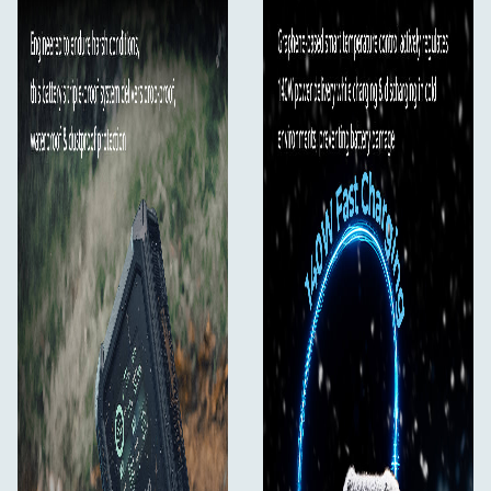
BP / D-Tap1 / D-Tap2: 16,8 V⎓12 A (Max)
Utgång:
USB-C1 / USB-C2: 5 V⎓3 A, 9 V⎓3 A, 12 V⎓3 A, 15
V⎓3 A, 20 V⎓5 A, 28 V⎓5 A; 140 W (max)
USB-A: 5 V⎓3 A, 9 V⎓3 A, 12 V⎓2,5 A; 30 W (max)
BP: 11,2–16,8 V⎓15 A
D-Tap1 / D-Tap2: 11,2–16,8 V⎓10 A
8 V-UT: 8 V⎓3 A (max)
12 V-UT: 12 V⎓3 A (Max)
Protokoll som stöds:
USB-C1 / USB-C2: PD3.1, PD3.0, QC2.0, QC3.0,
AFC, DCP-1.5A, PPS, APPLE-2.4A